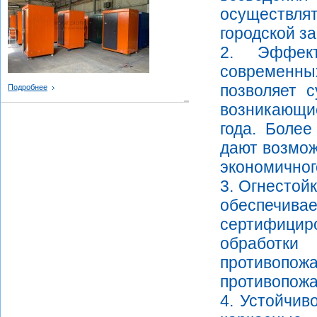
осуществля
городской з
2. Эффект
современны
позволяет 
Подробнее
возникающие
года. Более
дают возмож
экономичног
3. Огнестой
обеспеч
сертифици
обработк
противопож
противопожа
4. Устойчив