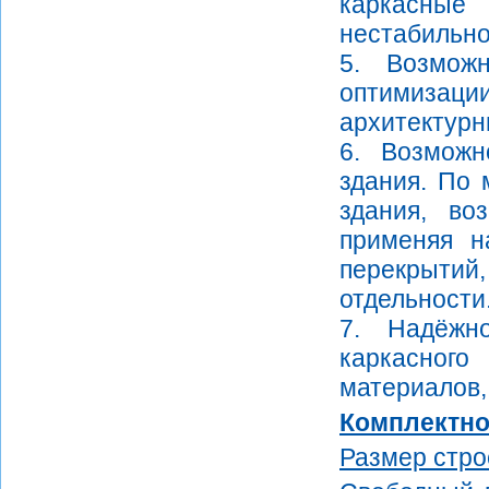
каркасны
нестабильно
5. Возмож
оптимизац
архитектурн
6. Возможн
здания. По
здания, во
применяя н
перекрытий
отдельности
7. Надёжно
каркасног
материалов, 
Комплектно
Размер стро