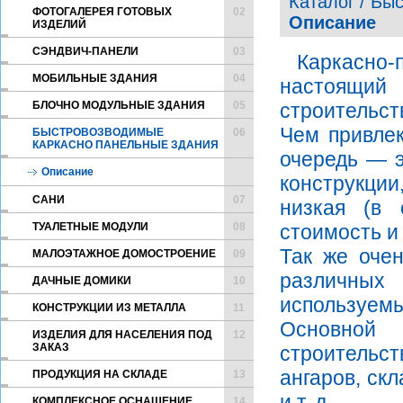
Каталог / Бы
ФОТОГАЛЕРЕЯ ГОТОВЫХ
02
Описание
ИЗДЕЛИЙ
CЭНДВИЧ-ПАНЕЛИ
03
Каркасно-
МОБИЛЬНЫЕ ЗДАНИЯ
04
настоящий
БЛОЧНО МОДУЛЬНЫЕ ЗДАНИЯ
05
строительст
Чем привлек
БЫСТРОВОЗВОДИМЫЕ
06
КАРКАСНО ПАНЕЛЬНЫЕ ЗДАНИЯ
очередь — э
Описание
конструкции
САНИ
07
низкая (в 
ТУАЛЕТНЫЕ МОДУЛИ
08
стоимость и
Так же оче
МАЛОЭТАЖНОЕ ДОМОСТРОЕНИЕ
09
различны
ДАЧНЫЕ ДОМИКИ
10
используемы
КОНСТРУКЦИИ ИЗ МЕТАЛЛА
11
Основной 
ИЗДЕЛИЯ ДЛЯ НАСЕЛЕНИЯ ПОД
12
ЗАКАЗ
строительс
ангаров, ск
ПРОДУКЦИЯ НА СКЛАДЕ
13
и т. д.
КОМПЛЕКСНОЕ ОСНАЩЕНИЕ
14