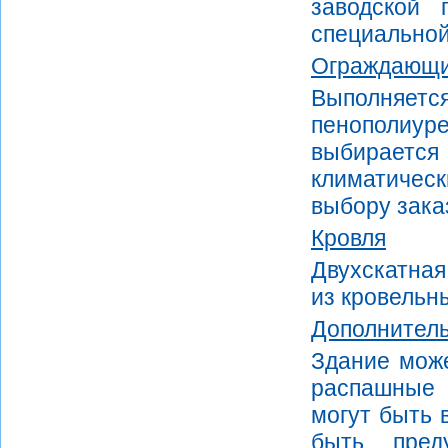
заводской 
специальной
Ограждающи
Выполняет
пенополиу
выбираетс
климатичес
выбору зака
Кровля
Двухскатная
из кровельн
Дополнитель
Здание може
распашные 
могут быть 
быть пред