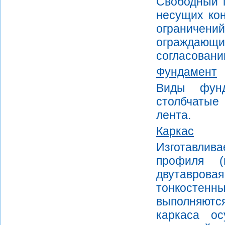
Свободный 
несущих ко
ограничени
ограждающ
согласовани
Фундамент
Виды фунд
столбчатые
лента.
Каркас
Изготавлив
профиля (
двутаврова
тонкостен
выполняютс
каркаса ос