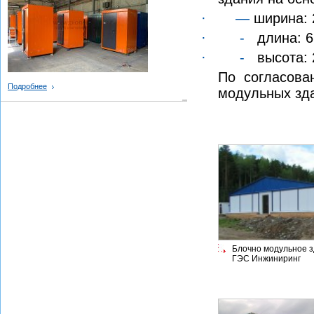
·
—
ширина: 
·
-
длина: 6
·
-
высота: 
По согласова
Подробнее
модульных зда
Блочно модульное 
ГЭС Инжиниринг