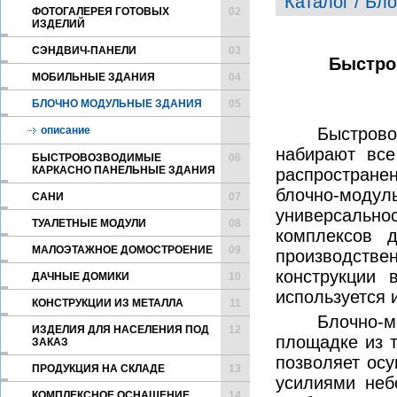
Каталог / Бл
ФОТОГАЛЕРЕЯ ГОТОВЫХ
02
ИЗДЕЛИЙ
CЭНДВИЧ-ПАНЕЛИ
03
Быстро
МОБИЛЬНЫЕ ЗДАНИЯ
04
БЛОЧНО МОДУЛЬНЫЕ ЗДАНИЯ
05
описание
Быстрово
набирают все
БЫСТРОВОЗВОДИМЫЕ
06
КАРКАСНО ПАНЕЛЬНЫЕ ЗДАНИЯ
распростране
блочно-мод
САНИ
07
универсаль
ТУАЛЕТНЫЕ МОДУЛИ
08
комплексов 
МАЛОЭТАЖНОЕ ДОМОСТРОЕНИЕ
09
производств
конструкции 
ДАЧНЫЕ ДОМИКИ
10
используется 
КОНСТРУКЦИИ ИЗ МЕТАЛЛА
11
Блочно-
ИЗДЕЛИЯ ДЛЯ НАСЕЛЕНИЯ ПОД
12
площадке из 
ЗАКАЗ
позволяет ос
ПРОДУКЦИЯ НА СКЛАДЕ
13
усилиями неб
КОМПЛЕКСНОЕ ОСНАЩЕНИЕ
14