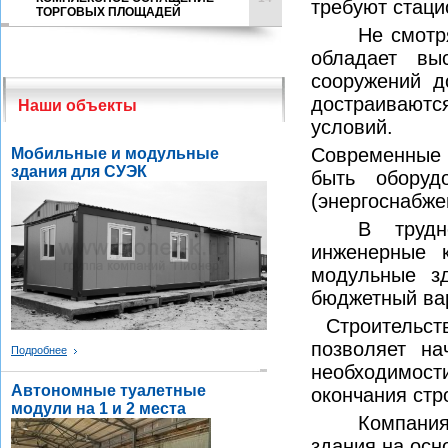
требуют стац
ТОРГОВЫХ ПЛОЩАДЕЙ
Не смотр
обладает вы
сооружений д
достраиваютс
Наши объекты
условий.
Современные 
Мобильные и модульные
здания для СУЭК
быть оборуд
(энергоснабже
В трудн
инженерные к
модульные з
бюджетный ва
Строительс
позволяет на
Подробнее
необходимос
Автономные туалетные
окончания стр
модули на 1 и 2 места
Компани
здания на ос