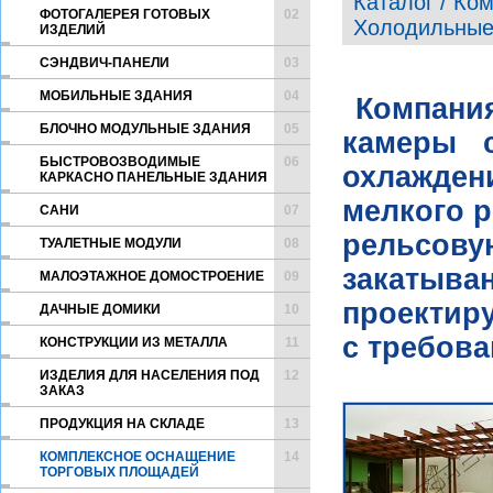
Каталог / Ко
ФОТОГАЛЕРЕЯ ГОТОВЫХ
02
Холодильные
ИЗДЕЛИЙ
CЭНДВИЧ-ПАНЕЛИ
03
МОБИЛЬНЫЕ ЗДАНИЯ
04
Компани
БЛОЧНО МОДУЛЬНЫЕ ЗДАНИЯ
05
камеры с
БЫСТРОВОЗВОДИМЫЕ
06
охлажден
КАРКАСНО ПАНЕЛЬНЫЕ ЗДАНИЯ
мелкого р
САНИ
07
рельсов
ТУАЛЕТНЫЕ МОДУЛИ
08
закатыва
МАЛОЭТАЖНОЕ ДОМОСТРОЕНИЕ
09
проектир
ДАЧНЫЕ ДОМИКИ
10
с требова
КОНСТРУКЦИИ ИЗ МЕТАЛЛА
11
ИЗДЕЛИЯ ДЛЯ НАСЕЛЕНИЯ ПОД
12
ЗАКАЗ
ПРОДУКЦИЯ НА СКЛАДЕ
13
КОМПЛЕКСНОЕ ОСНАЩЕНИЕ
14
ТОРГОВЫХ ПЛОЩАДЕЙ