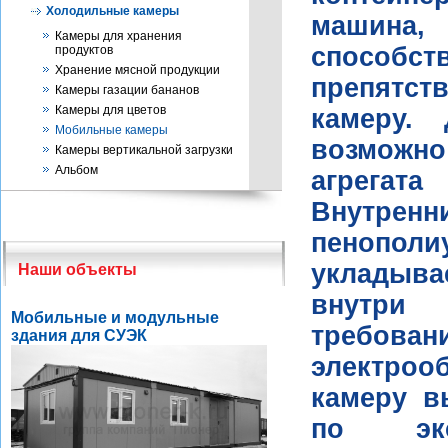
Холодильные камеры
машина,
Камеры для хранения
способс
продуктов
Хранение мясной продукции
препятст
Камеры газации бананов
Камеры для цветов
камеру.
Мобильные камеры
возможно
Камеры вертикальной загрузки
Альбом
агрегата
Внутре
пенополи
укладыва
Наши объекты
внутри 
Мобильные и модульные
требо
здания для СУЭК
электро
камеру в
по экс