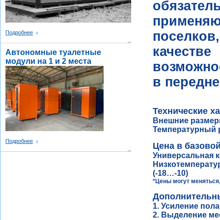
обязат
применя
поселков
Подробнее
качеств
Автономные туалетные
модули на 1 и 2 места
возможно
в передне
Технические ха
Внешние разме
Температурный 
Подробнее
Цена в базово
Универсальная к
Низкотемперату
(-18…-10)
*Цены могут меняться,
Дополнительны
1. Усиление по
2. Выделение ме