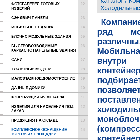
Каталог / Ко
ФОТОГАЛЕРЕЯ ГОТОВЫХ
02
Холодильные
ИЗДЕЛИЙ
CЭНДВИЧ-ПАНЕЛИ
03
Компани
МОБИЛЬНЫЕ ЗДАНИЯ
04
ряд мо
БЛОЧНО МОДУЛЬНЫЕ ЗДАНИЯ
05
различ
БЫСТРОВОЗВОДИМЫЕ
06
Мобильна
КАРКАСНО ПАНЕЛЬНЫЕ ЗДАНИЯ
внутри 
САНИ
07
контей
ТУАЛЕТНЫЕ МОДУЛИ
08
подбирае
МАЛОЭТАЖНОЕ ДОМОСТРОЕНИЕ
09
позвол
ДАЧНЫЕ ДОМИКИ
10
КОНСТРУКЦИИ ИЗ МЕТАЛЛА
11
постав
ИЗДЕЛИЯ ДЛЯ НАСЕЛЕНИЯ ПОД
12
холодил
ЗАКАЗ
моноблоч
ПРОДУКЦИЯ НА СКЛАДЕ
13
(компресс
КОМПЛЕКСНОЕ ОСНАЩЕНИЕ
14
ТОРГОВЫХ ПЛОЩАДЕЙ
контейне