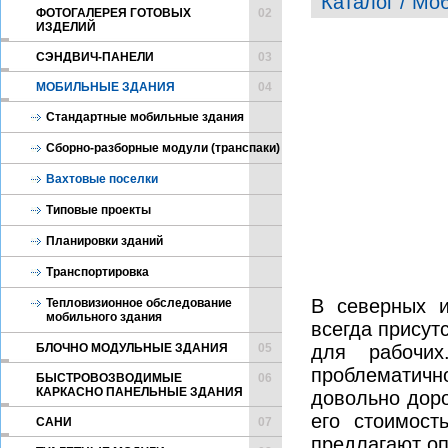
Каталог / Мо
ФОТОГАЛЕРЕЯ ГОТОВЫХ
02
ИЗДЕЛИЙ
CЭНДВИЧ-ПАНЕЛИ
03
МОБИЛЬНЫЕ ЗДАНИЯ
04
Стандартные мобильные здания
Сборно-разборные модули (транспаки)
Вахтовые поселки
Типовые проекты
Планировки зданий
Транспортировка
В северных и
Тепловизионное обследование
мобильного здания
всегда присут
БЛОЧНО МОДУЛЬНЫЕ ЗДАНИЯ
05
для рабочи
проблематичн
БЫСТРОВОЗВОДИМЫЕ
06
КАРКАСНО ПАНЕЛЬНЫЕ ЗДАНИЯ
довольно доро
его стоимост
САНИ
07
предлагают о