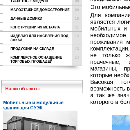
ТУАЛЕТНЫЕ МОДУЛИ
08
Это мобильны
МАЛОЭТАЖНОЕ ДОМОСТРОЕНИЕ
09
Для компании
ДАЧНЫЕ ДОМИКИ
10
является лог
КОНСТРУКЦИИ ИЗ МЕТАЛЛА
11
мобильных и
необходимое
ИЗДЕЛИЯ ДЛЯ НАСЕЛЕНИЯ ПОД
12
ЗАКАЗ
проживания м
комплектации
ПРОДУКЦИЯ НА СКЛАДЕ
13
не только ж
КОМПЛЕКСНОЕ ОСНАЩЕНИЕ
14
прачечные, 
ТОРГОВЫХ ПЛОЩАДЕЙ
магазины, п
которые необ
Высокая го
возможность в
Наши объекты
а так же зна
которого в бо
Мобильные и модульные
здания для СУЭК